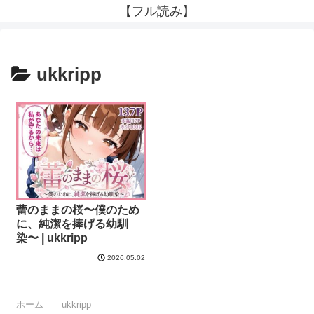
【フル読み】
ukkripp
蕾のままの桜〜僕のため
に、純潔を捧げる幼馴
染〜 | ukkripp
2026.05.02
ホーム
ukkripp