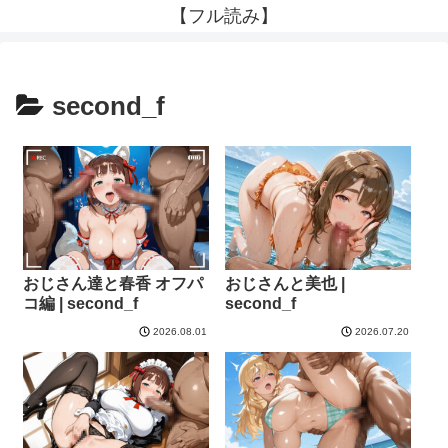
【フル読み】
second_f
おじさん達と春香 オフパ
おじさんと美也 |
コ編 | second_f
second_f
2026.08.01
2026.07.20