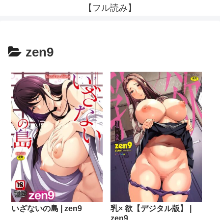
【フル読み】
zen9
乳× 欲【デジタル版】 |
いざないの島 | zen9
zen9