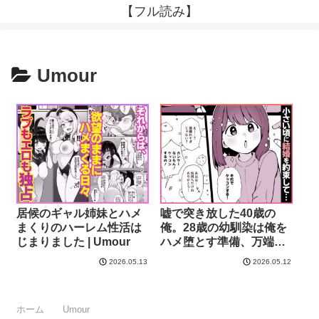
【フル読み】
Umour
居候のギャル姉妹とハメ
嘘で突き放した40歳の
まくりのハーレム性活は
俺。28歳の幼馴染は俺を
じまりました | Umour
ハメ堕とす準備、万端で
した。 | Umour
2026.05.13
2026.05.12
ホーム
Umour