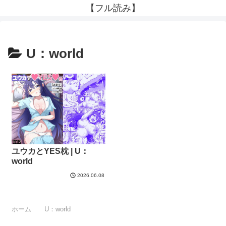
【フル読み】
U：world
ユウカとYES枕 | U：
world
2026.06.08
ホーム
U：world