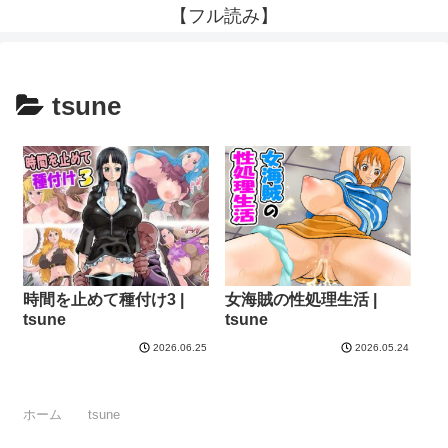
【フル読み】
tsune
時間を止めて種付け3 |
女海賊の性処理生活 |
tsune
tsune
2026.06.25
2026.05.24
ホーム
tsune