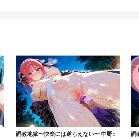
○
調教地獄〜快楽には逆らえない〜 中野○
調