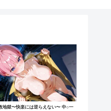
教地獄〜快楽には逆らえない〜 中○一