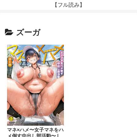
【フル読み】
ズーガ
マネ×ハメ〜女子マネをハ
メ倒す中出し部活動〜 |