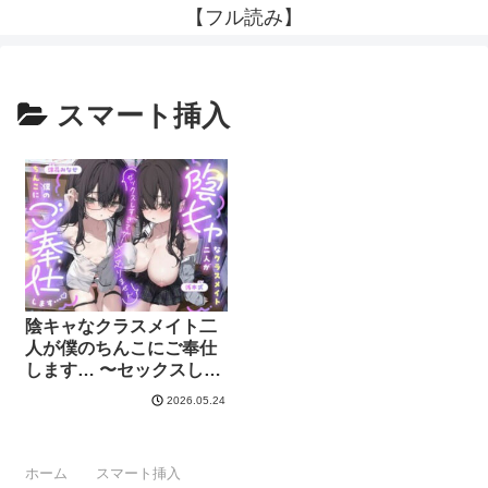
【フル読み】
スマート挿入
陰キャなクラスメイト二
人が僕のちんこにご奉仕
します… 〜セックスしす
ぎてザーメン足りませ
2026.05.24
ん〜 | スマート挿入
ホーム
スマート挿入