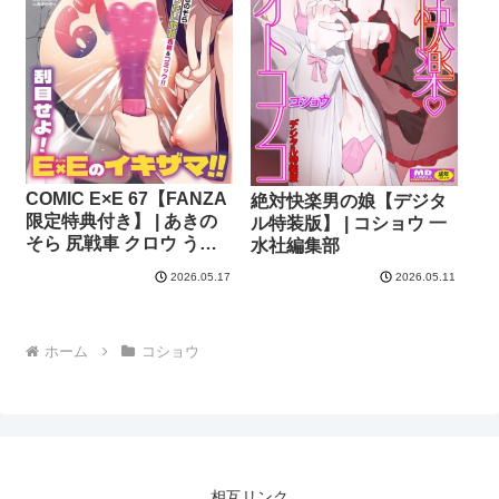
鬱ノ宮うかつ 夕凪ショウ
013 グリコーゲン コショ
ウ 熊足S しおふう やまの
かみ 育場モク 館山けーた
マラ嬢ダイ輔
Hiramedousa ぽんず犬キ
メラ こんてつ ちぃずオレ
ポディ ことら 何田寒天
COMIC E×E 67【FANZA
絶対快楽男の娘【デジタ
限定特典付き】 | あきの
ル特装版】 | コショウ 一
そら 尻戦車 クロウ うこ
水社編集部
らっこ 睦茸 218 貞影 黒
2026.05.17
2026.05.11
ノ樹 アサヒナヒカゲ 赤城
あさひと ヒロアキ 緋月ア
キラ かむC 柿野なしこ 西
ホーム
コショウ
園寺ぽるぽる 栗原ケンシ
ロウ たかよみ スミヅミ
潮汐きよし グリコーゲン
コショウ 熊足S Karl 館山
けーた NR 枠田ちさき 鮫
ヶ島めが 何田寒天 ヒナモ
リ 飛鳥蓮 KTcube
相互リンク