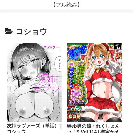
【フル読み】
コショウ
友姉ラヴァーズ（単話） |
Web男の娘・れくしょん
コショウ
ッ！S Vol.114 | 御家かえ