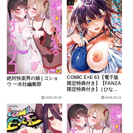
COMIC E×E 63【電子版
絶対快楽男の娘 | コショ
限定特典付き】【FANZA
ウ 一水社編集部
限定特典付き】 | ひなづ
か凉 みな本 赤木リオ 栗
2026.05.29
2026.05.21
原ケンシロウ らっこ 稍日
向 ゆんみ 睦茸 黒ノ樹 ア
サヒナヒカゲ ななお 牡丹
もちと いとまん 緋月アキ
ラ 櫻井亜矢子 ギザン た
かよみ ななもと シツジ