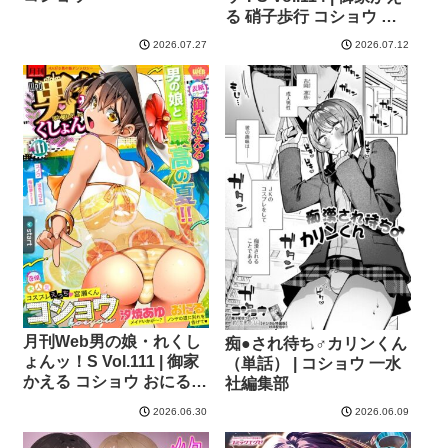
る 硝子歩行 コショウ に
ゃん太郎s 和田ちん はづ
2026.07.27
2026.07.12
きんとん スノウ 蒂絵夢
一水社編集部
月刊Web男の娘・れくし
痴●され待ち♂カリンくん
ょんッ！S Vol.111 | 御家
（単話） | コショウ 一水
かえる コショウ おにる
社編集部
汐焼あゆ スノウ 蒂絵夢
2026.06.30
2026.06.09
一水社編集部 湯本ユヅキ