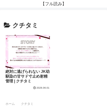
【フル読み】
クチタミ
絶対に逃げられない JK幼
馴染の甘サド寸止め射精
管理 | クチタミ
2026.06.01
ホーム
クチタミ