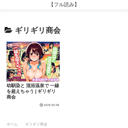
【フル読み】
ギリギリ商会
幼馴染と 混浴温泉で 一線
を超えちゃう | ギリギリ
商会
2026.05.08
ホーム
ギリギリ商会