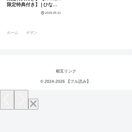
限定特典付き】 | ひなづ
か凉 みな本 赤木リオ 栗
2026.05.21
原ケンシロウ らっこ 稍日
向 ゆんみ 睦茸 黒ノ樹 ア
サヒナヒカゲ ななお 牡丹
ホーム
ギザン
もちと いとまん 緋月アキ
ラ 櫻井亜矢子 ギザン た
かよみ ななもと シツジ
鬱ノ宮うかつ 夕凪ショウ
013 グリコーゲン コショ
ウ 熊足S しおふう やまの
かみ 育場モク 館山けーた
相互リンク
マラ嬢ダイ輔
Hiramedousa ぽんず犬キ
© 2024-2026 【フル読み】.
メラ こんてつ ちぃずオレ
ポディ ことら 何田寒天