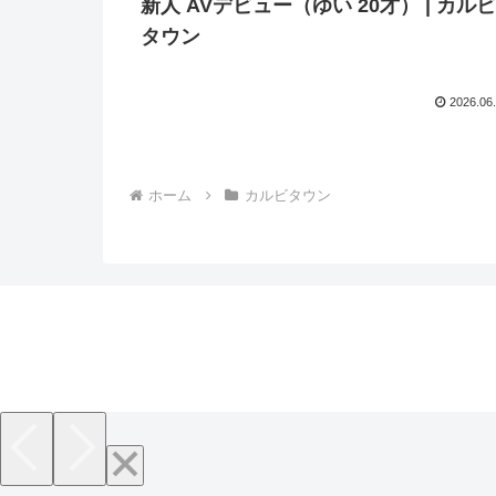
新人 AVデビュー（ゆい 20才） | カル
タウン
2026.06
ホーム
カルビタウン