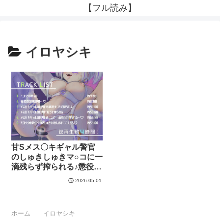
【フル読み】
イロヤシキ
甘Sメス〇キギャル警官
のしゅきしゅきマ○コに一
滴残らず搾られる♪懲役確
定☆釈放試験 【濃厚唾フ
2026.05.01
ェチ♪】【総再生約4時
間！！】【KU100バイノ
ーラル】 | イロヤシキ
ホーム
イロヤシキ