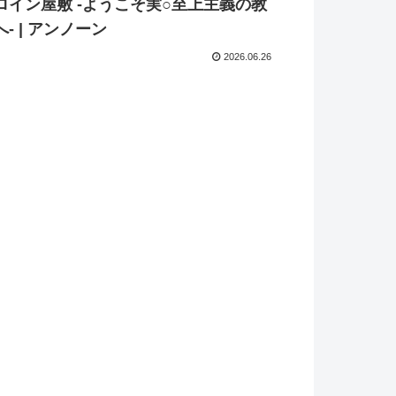
ロイン屋敷 -ようこそ実○至上主義の教
へ- | アンノーン
2026.06.26