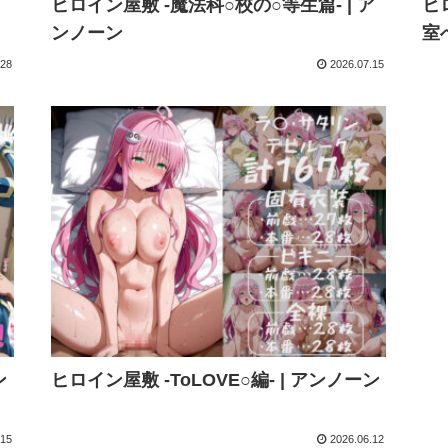
ン
ヒロイン屋敷 -魔法科○校の○等生篇- | ア
ヒ
ンノーン
室
.28
2026.07.15
ン
ヒロイン屋敷 -ToLOVE○編- | アンノーン
.15
2026.06.12