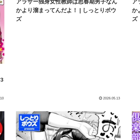
アラサー独身女性教師は思春期男子なん
ア
かより溜まってんだよ！ | しっとりボウ
か
ズ
ズ
3
.10
2026.05.13