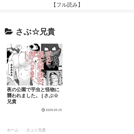
【フル読み】
さぶ☆兄貴
夜の公園で芋虫と怪物に
襲われました。 | さぶ☆
兄貴
2026.05.25
ホーム
さぶ☆兄貴