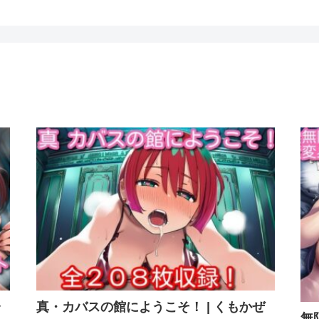
ャ
真・カバスの館にようこそ！ | くもかぜ
無