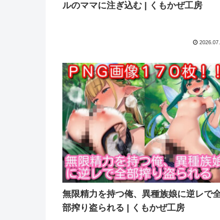
ルのママに注ぎ込む | くもかぜ工房
2026.07
無限精力を持つ俺、異種族娘に逆レで
部搾り盗られる | くもかぜ工房