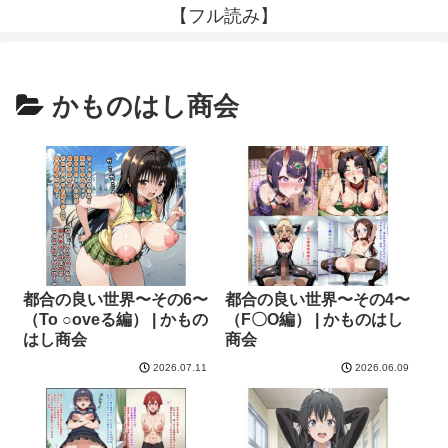
【フル読み】
かものはし商会
都合の良い世界〜その6〜
都合の良い世界〜その4〜
（To ○oveる編） | かもの
（F〇O編） | かものはし
はし商会
商会
2026.07.11
2026.06.09