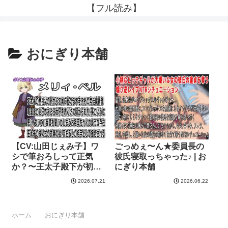
【フル読み】
おにぎり本舗
【CV:山田じぇみ子】ワ
ごっめぇ〜ん★委員長の
シで筆おろしって正気
彼氏寝取っちゃった♪ | お
か？〜王太子殿下が初め
にぎり本舗
ての相手に選んだのは不
2026.07.21
2026.06.22
老不死の王宮魔女〜 | お
にぎり本舗
ホーム
おにぎり本舗