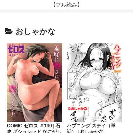
【フル読み】
おしゃかな
COMIC ゼロス ＃130 | 石
ハプニング ステイ（単
恵 ギシュレッド なにがし
話） | おしゃかな