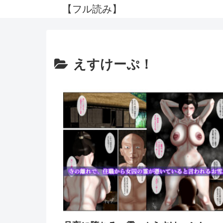
【フル読み】
えすけーぷ！