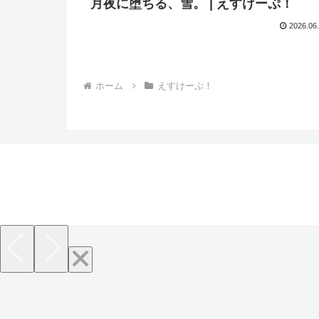
月夜に堕ちる、雪。 | えすけーぷ！
2026.06
ホーム
えすけーぷ！