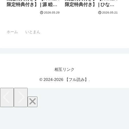
限定特典付き】 | 源 睦茸
限定特典付き】 | ひなづ
みな本 ヘリを らっこ
か凉 みな本 赤木リオ 栗
2026.05.29
2026.05.21
RYO 岸虎次郎 emily アサ
原ケンシロウ らっこ 稍日
ヒナヒカゲ 永地 しんどう
向 ゆんみ 睦茸 黒ノ樹 ア
希咲のあ いとまん かむC
サヒナヒカゲ ななお 牡丹
ホーム
いとまん
オギノサトシ たかよみ な
もちと いとまん 緋月アキ
なもと 京師すろた ment
ラ 櫻井亜矢子 ギザン た
しおふう ぐれます
かよみ ななもと シツジ
Hiramedousa ぽんず犬キ
鬱ノ宮うかつ 夕凪ショウ
メラ kyoka microa 大根
013 グリコーゲン コショ
ヲロシ 坊橋夜泊 鮫ヶ島め
ウ 熊足S しおふう やまの
が しめす クロウ 熊井ユ
かみ 育場モク 館山けーた
相互リンク
イ
マラ嬢ダイ輔
Hiramedousa ぽんず犬キ
© 2024-2026 【フル読み】.
メラ こんてつ ちぃずオレ
ポディ ことら 何田寒天