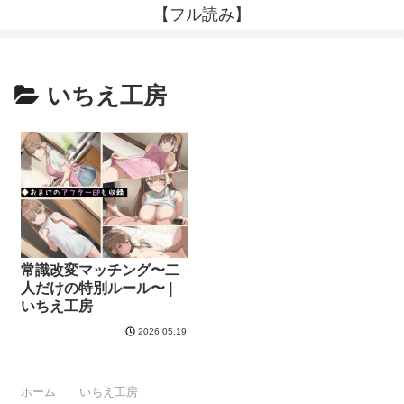
【フル読み】
いちえ工房
常識改変マッチング〜二
人だけの特別ルール〜 |
いちえ工房
2026.05.19
ホーム
いちえ工房