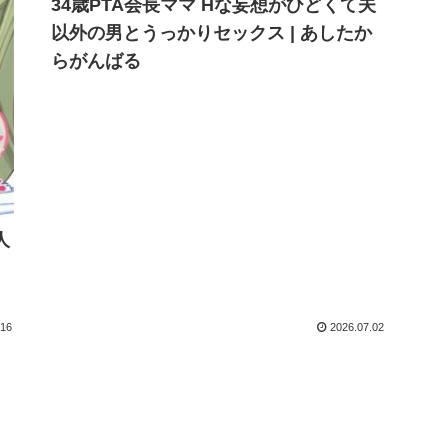
34歳PTA会長ママ Hな妄想がひどくて夫
以外の男とうっかりセックス | あしたか
らがんばる
人
.16
2026.07.02